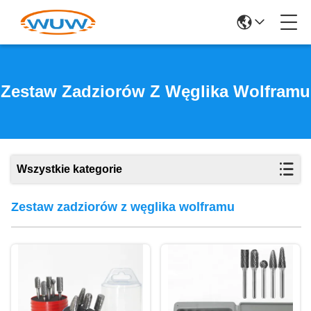
Zestaw Zadziorów Z Węglika Wolframu
Wszystkie kategorie
Zestaw zadziorów z węglika wolframu