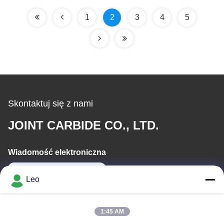
1
2
3
4
5
Skontaktuj się z nami
JOINT CARBIDE CO., LTD.
Wiadomość elektroniczna
info@groupkts.com
Leo
Nasz adres
1:45 AM