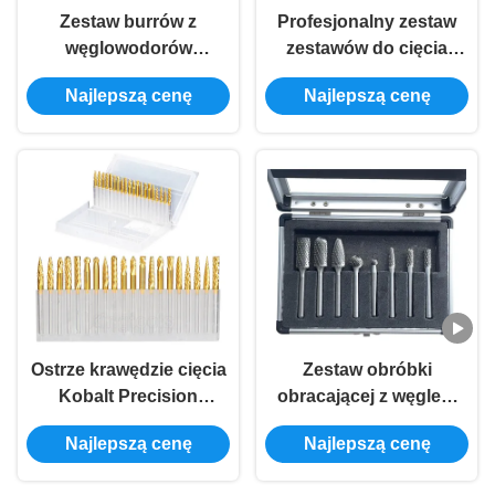
Zestaw burrów z
Profesjonalny zestaw
węglowodorów
zestawów do cięcia
wolframowych SILVER
obracającego węglik
Najlepszą cenę
Najlepszą cenę
Formy szlifowania
wolframowy
drzewo/drzewo
okrągłe/formę
cylindryczną BURRS
Kolor SILVER do
szlifowania
Ostrze krawędzie cięcia
Zestaw obróbki
Kobalt Precision
obracającej z węglem
Tungsten Carbide Burr
wolframu do
Najlepszą cenę
Najlepszą cenę
Set z 1/8-1/4 INCH
precyzyjnego cięcia
rozmiar szynki