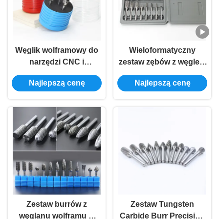
Węglik wolframowy do
Wieloformatyczny
narzędzi CNC i
zestaw zębów z węglem
obracających się
wolframowym Zestaw
Najlepszą cenę
Najlepszą cenę
zębów z węglem
cementowym z ostrymi
krawędziami cięcia
Zestaw burrów z
Zestaw Tungsten
węglanu wolframu w
Carbide Burr Precision