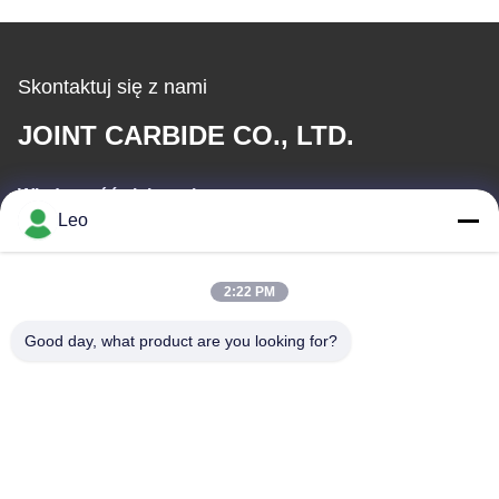
Skontaktuj się z nami
JOINT CARBIDE CO., LTD.
Wiadomość elektroniczna
Leo
info@groupkts.com
2:22 PM
Nasz adres
Good day, what product are you looking for?
Adres
Nr 1700, północna część alei Tianfu, strefa zaawansowanych
technologii, Chengdu, Syczuan, Chiny
Tel.
86--18483668520