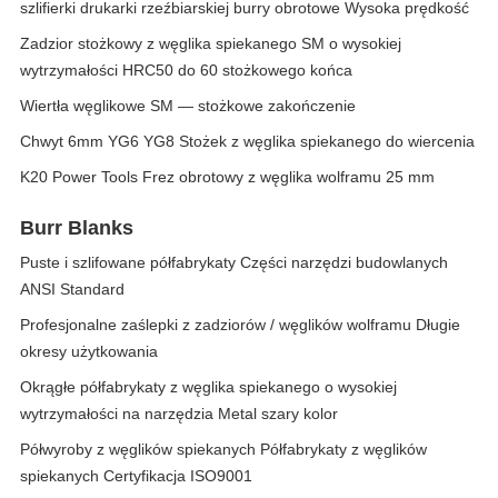
szlifierki drukarki rzeźbiarskiej burry obrotowe Wysoka prędkość
Zadzior stożkowy z węglika spiekanego SM o wysokiej
wytrzymałości HRC50 do 60 stożkowego końca
Wiertła węglikowe SM — stożkowe zakończenie
Chwyt 6mm YG6 YG8 Stożek z węglika spiekanego do wiercenia
K20 Power Tools Frez obrotowy z węglika wolframu 25 mm
Burr Blanks
Puste i szlifowane półfabrykaty Części narzędzi budowlanych
ANSI Standard
Profesjonalne zaślepki z zadziorów / węglików wolframu Długie
okresy użytkowania
Okrągłe półfabrykaty z węglika spiekanego o wysokiej
wytrzymałości na narzędzia Metal szary kolor
Półwyroby z węglików spiekanych Półfabrykaty z węglików
spiekanych Certyfikacja ISO9001