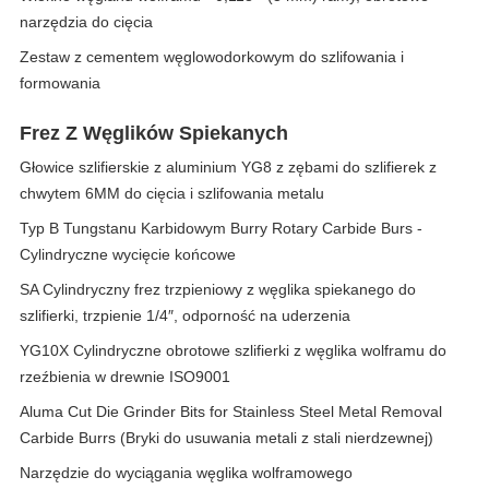
narzędzia do cięcia
Zestaw z cementem węglowodorkowym do szlifowania i
formowania
Frez Z Węglików Spiekanych
Głowice szlifierskie z aluminium YG8 z zębami do szlifierek z
chwytem 6MM do cięcia i szlifowania metalu
Typ B Tungstanu Karbidowym Burry Rotary Carbide Burs -
Cylindryczne wycięcie końcowe
SA Cylindryczny frez trzpieniowy z węglika spiekanego do
szlifierki, trzpienie 1/4″, odporność na uderzenia
YG10X Cylindryczne obrotowe szlifierki z węglika wolframu do
rzeźbienia w drewnie ISO9001
Aluma Cut Die Grinder Bits for Stainless Steel Metal Removal
Carbide Burrs (Bryki do usuwania metali z stali nierdzewnej)
Narzędzie do wyciągania węglika wolframowego