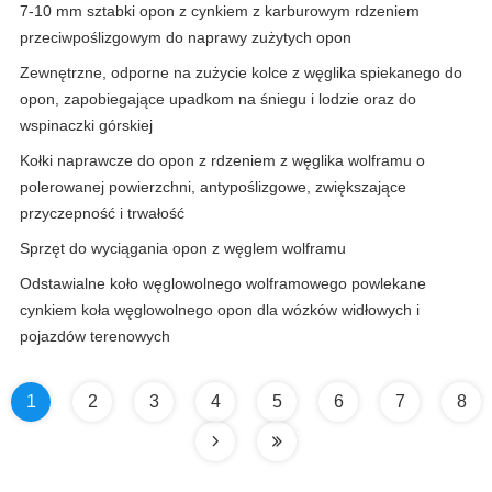
7-10 mm sztabki opon z cynkiem z karburowym rdzeniem
przeciwpoślizgowym do naprawy zużytych opon
Zewnętrzne, odporne na zużycie kolce z węglika spiekanego do
opon, zapobiegające upadkom na śniegu i lodzie oraz do
wspinaczki górskiej
Kołki naprawcze do opon z rdzeniem z węglika wolframu o
polerowanej powierzchni, antypoślizgowe, zwiększające
przyczepność i trwałość
Sprzęt do wyciągania opon z węglem wolframu
Odstawialne koło węglowolnego wolframowego powlekane
cynkiem koła węglowolnego opon dla wózków widłowych i
pojazdów terenowych
1
2
3
4
5
6
7
8