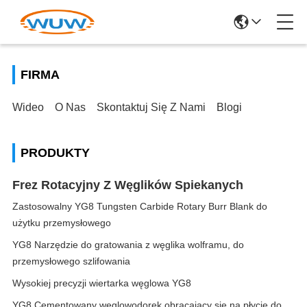
FIRMA
Wideo
O Nas
Skontaktuj Się Z Nami
Blogi
PRODUKTY
Frez Rotacyjny Z Węglików Spiekanych
Zastosowalny YG8 Tungsten Carbide Rotary Burr Blank do
użytku przemysłowego
YG8 Narzędzie do gratowania z węglika wolframu, do
przemysłowego szlifowania
Wysokiej precyzji wiertarka węglowa YG8
YG8 Cementowany węglowodorek obracający się na płycie do