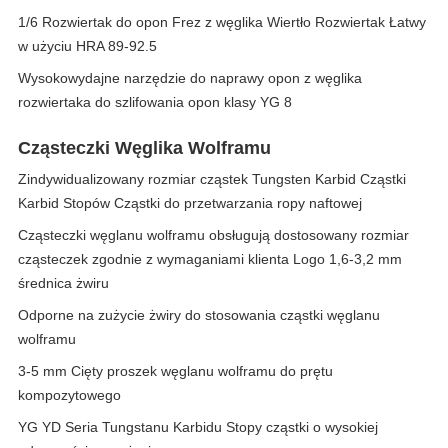
1/6 Rozwiertak do opon Frez z węglika Wiertło Rozwiertak Łatwy
w użyciu HRA 89-92.5
Wysokowydajne narzędzie do naprawy opon z węglika
rozwiertaka do szlifowania opon klasy YG 8
Cząsteczki Węglika Wolframu
Zindywidualizowany rozmiar cząstek Tungsten Karbid Cząstki
Karbid Stopów Cząstki do przetwarzania ropy naftowej
Cząsteczki węglanu wolframu obsługują dostosowany rozmiar
cząsteczek zgodnie z wymaganiami klienta Logo 1,6-3,2 mm
średnica żwiru
Odporne na zużycie żwiry do stosowania cząstki węglanu
wolframu
3-5 mm Cięty proszek węglanu wolframu do prętu
kompozytowego
YG YD Seria Tungstanu Karbidu Stopy cząstki o wysokiej