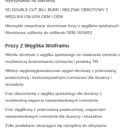
Wytrzymałość na uderzenia
SD DOUBLE CUT BILL BURR / RĘCZNIK OBROTOWY Z
WĘGLIKA USŁUGA OEM / ODM
Niezwykle utwardzane aluminiowe frezy z węglików spiekanych
Aluminiowa szlifierka do szlifierek OEM ISO9001
Frezy Z Węglika Wolframu
Wiertła obrotowe z węglika spiekanego do otwierania zamków z
możliwością dostosowania rozmiarów i powłoką TiN
Włókno węglowęglowodanowe węgiel obrotowy z polerowaną
powierzchnią i dostosowywalnymi rozmiarami dla ślusarzy i
strażaków
Frez diamentowy z węglika spiekanego dla ślusarzy z
możliwością wsparcia niestandardowych rozmiarów
Frez węglikowy z polerowaną powierzchnią i wsparciem
niestandardowych rozmiarów dla ślusarzy i strażaków
Żółto powlekane obracające się narzędzia do odrywania