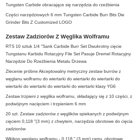
Tungsten Carbide obracające się narzędzia do rzeźbienia
Części narzędziowych 6 mm Tungsten Carbide Burr Bits Die
Grinder Bits Z Customized LOGO
Zestaw Zadziorów Z Węglika Wolframu
RTS 10 sztuk 1/4 "Sank Carbide Burr Set Dwukrotny cięcie
Tungstanu Karbidu Rotacyjny File Set Pasuje Dremel Rotacyjny
Narzędzie Do Rzeźbienia Metalu Drzewa
Zlecenie próbne Akceptowalny metryczny zestaw burrów z
węglanu wolframu do wiertarki do wiertarki do wiertarki do
wiertarki do wiertarki do wiertarki do wiertarki klasy YG6
Zestaw trzpieni z węglika wolframu, składający się z 10 części, z
podwójnym nacięciem i trzpieniem 6 mm
20 szt. Zestaw zadziorów z węglików spiekanych z podwójnym
cięciem 0,118 "(3 mm) z chwytem, ​​narzędzia obrotowe do cięcia
zadziorów
Włókno węglanu wolframu - 0,118 " (3 mm) ramy, obrotowe