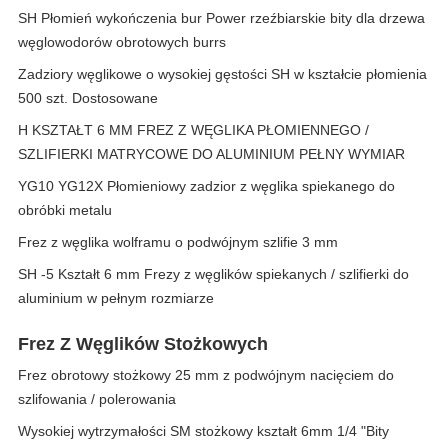
SH Płomień wykończenia bur Power rzeźbiarskie bity dla drzewa
węglowodorów obrotowych burrs
Zadziory węglikowe o wysokiej gęstości SH w kształcie płomienia
500 szt. Dostosowane
H KSZTAŁT 6 MM FREZ Z WĘGLIKA PŁOMIENNEGO /
SZLIFIERKI MATRYCOWE DO ALUMINIUM PEŁNY WYMIAR
YG10 YG12X Płomieniowy zadzior z węglika spiekanego do
obróbki metalu
Frez z węglika wolframu o podwójnym szlifie 3 mm
SH -5 Kształt 6 mm Frezy z węglików spiekanych / szlifierki do
aluminium w pełnym rozmiarze
Frez Z Węglików Stożkowych
Frez obrotowy stożkowy 25 mm z podwójnym nacięciem do
szlifowania / polerowania
Wysokiej wytrzymałości SM stożkowy kształt 6mm 1/4 "Bity