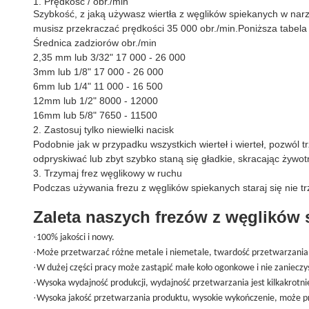
1. Prędkość / obr./min
Szybkość, z jaką używasz wiertła z węglików spiekanych w nar
musisz przekraczać prędkości 35 000 obr./min.Poniższa tabela 
Średnica zadziorów obr./min
2,35 mm lub 3/32" 17 000 - 26 000
3mm lub 1/8" 17 000 - 26 000
6mm lub 1/4" 11 000 - 16 500
12mm lub 1/2" 8000 - 12000
16mm lub 5/8" 7650 - 11500
2. Zastosuj tylko niewielki nacisk
Podobnie jak w przypadku wszystkich wierteł i wierteł, pozwól 
odpryskiwać lub zbyt szybko staną się gładkie, skracając żywotn
3. Trzymaj frez węglikowy w ruchu
Podczas używania frezu z węglików spiekanych staraj się nie t
Zaleta naszych frezów z węglików
·
100% jakości i nowy.
·
Może przetwarzać różne metale i niemetale, twardość przetwarzani
·
W dużej części pracy może zastąpić małe koło ogonkowe i nie zanieczy
·
Wysoka wydajność produkcji, wydajność przetwarzania jest kilkakrotnie
·
Wysoka jakość przetwarzania produktu, wysokie wykończenie, może p