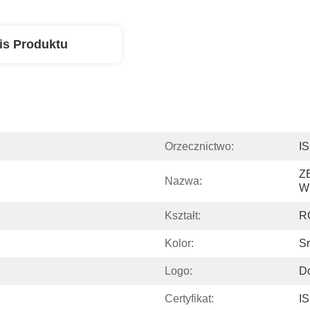
is Produktu
Orzecznictwo:
I
Z
Nazwa:
W
Kształt:
R
Kolor:
Sr
Logo:
D
Certyfikat:
I