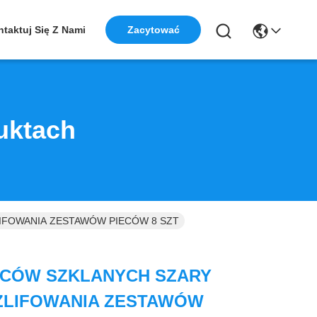
taktuj Się Z Nami
Zacytować
uktach
IFOWANIA ZESTAWÓW PIECÓW 8 SZT
ECÓW SZKLANYCH SZARY
LIFOWANIA ZESTAWÓW