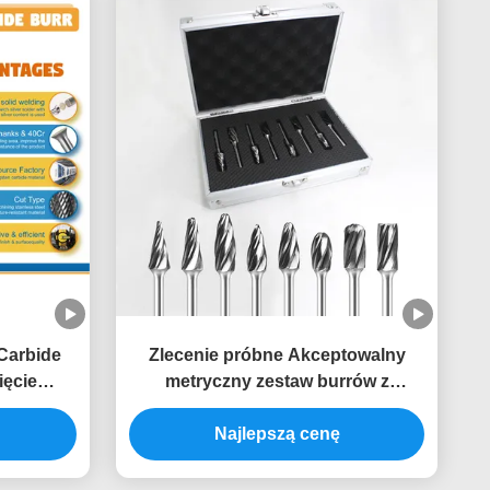
Carbide
Zlecenie próbne Akceptowalny
ięcie
metryczny zestaw burrów z
jny File
węglanu wolframu do wiertarki do
acyjny
wiertarki do wiertarki do wiertarki
Najlepszą cenę
 Metalu
do wiertarki do wiertarki do
wiertarki klasy YG6