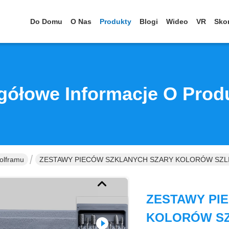
Do Domu
O Nas
Produkty
Blogi
Wideo
VR
Skon
gółowe Informacje O Prod
olframu
ZESTAWY PIECÓW SZKLANYCH SZARY KOLORÓW SZL
ZESTAWY PI
KOLORÓW SZ