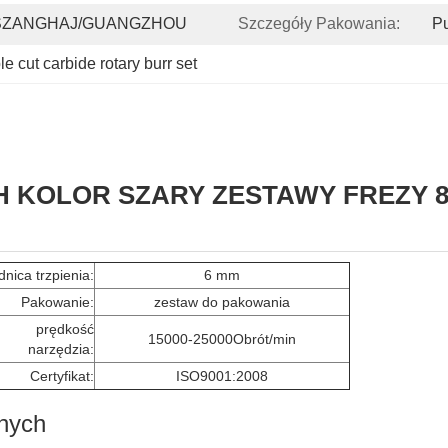
SZANGHAJ/GUANGZHOU
Szczegóły Pakowania:
Pu
e cut carbide rotary burr set
KOLOR SZARY ZESTAWY FREZY 8 
dnica trzpienia:
6 mm
Pakowanie:
zestaw do pakowania
prędkość
15000-25000Obrót/min
narzędzia:
Certyfikat:
ISO9001:2008
anych