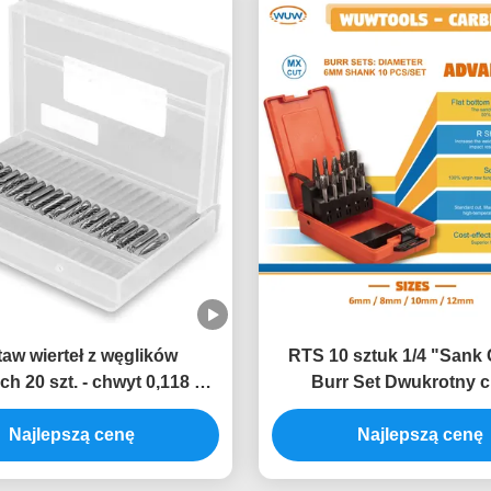
aw wierteł z węglików
RTS 10 sztuk 1/4 "Sank 
h 20 szt. - chwyt 0,118 "(3
Burr Set Dwukrotny c
dziory do cięcia narzędzi
Tungstanu Karbidu Rotacy
Najlepszą cenę
obrotowych
Set Pasuje Dremel Rot
Najlepszą cenę
Narzędzie Do Rzeźbienia
Drzewa