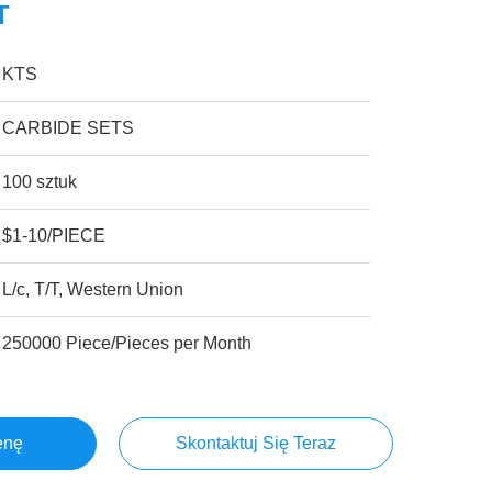
T
KTS
CARBIDE SETS
100 sztuk
$1-10/PIECE
L/c, T/T, Western Union
250000 Piece/Pieces per Month
enę
Skontaktuj Się Teraz