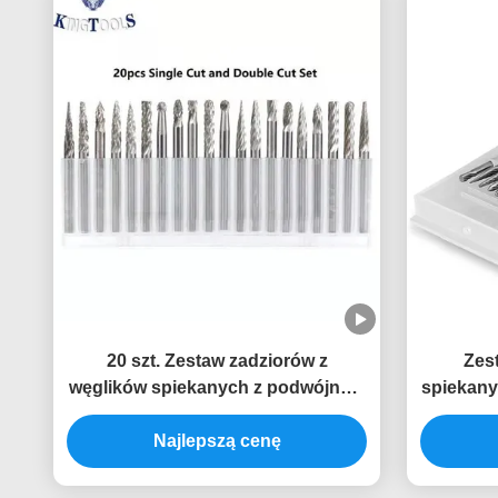
20 szt. Zestaw zadziorów z
Zest
węglików spiekanych z podwójnym
spiekanyc
cięciem 0,118 "(3 mm) z chwytem, ​​
mm), za
narzędzia obrotowe do cięcia
Najlepszą cenę
zadziorów