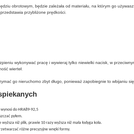
zędziu obrotowym, będzie zależała od materiału, na którym go używasz
przedstawia przybliżone prędkości.
trzpieniu wykonywać pracę i wywieraj tylko niewielki nacisk, w przeci
ość wierteł.
rzymać go nieruchomo zbyt długo, ponieważ zapobiegnie to wbijaniu się 
 spiekanych
a wynosi do HRA89-92,5
szczać pyłem.
 wyższa niż plik, prawie 10 razy wyższa niż mała łodyga koła.
rzetwarzać różne precyzyjne wnęki formy.