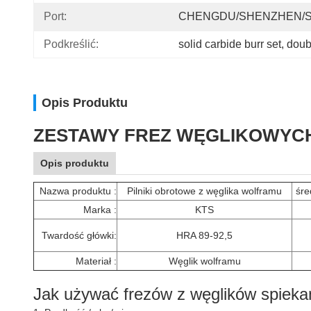
Port:
CHENGDU/SHENZHEN/
Podkreślić:
solid carbide burr set
, 
doubl
Opis Produktu
ZESTAWY FREZ WĘGLIKOWYCH 
Opis produktu
Nazwa produktu :
Pilniki obrotowe z węglika wolframu
śre
Marka :
KTS
Twardość główki:
HRA 89-92,5
Materiał :
Węglik wolframu
Jak używać frezów z węglików spiek