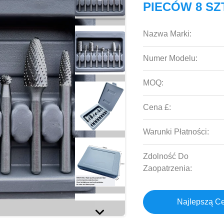
PIECÓW 8 SZ
Nazwa Marki:
Numer Modelu:
MOQ:
Cena £:
Warunki Płatności:
Zdolność Do
Zaopatrzenia:
Najlepszą C