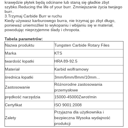
krawędzie płytek będą odcinane lub staną się gładkie zbyt
szybko.Reducing the life of your burr. Zmniejszanie życia twojego
burr..
3.Trzymaj Carbide Burr w ruchu
Kiedy używasz karburowego burra, nie trzymaj go zbyt długo,
ponieważ uniemożliwi to wykopaniu i wbijaniu się w materiał,
powodując nieprzyjemne ślady i chropota.
Tabela parametrów:
Nazwa produktu
Tungsten Carbide Rotary Files
Marka
KTS
twardość łopatki
HRA 89-92.5
Materiał
Karbid wolframowy
średnica łopatki
3mm/6mm/8mm/10mm...
Różnorodne zastosowania
Zastosowanie
przemysłowe
prędkość narzędzia
15000-45000Zwrot/min
Certyfikat
ISO 9001:2008
Przyjazna dla użytkownika i
Zalety
bezpieczna Wysoka wydajność
produkcji