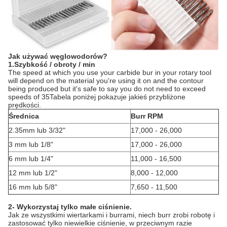
Jak używać węglowodorów?
1.Szybkość / obroty / min
The speed at which you use your carbide bur in your rotary tool
will depend on the material you're using it on and the contour
being produced but it's safe to say you do not need to exceed
speeds of 35Tabela poniżej pokazuje jakieś przybliżone
prędkości.
Średnica
Burr RPM
2.35mm lub 3/32"
17,000 - 26,000
3 mm lub 1/8"
17,000 - 26,000
6 mm lub 1/4"
11,000 - 16,500
12 mm lub 1/2"
8,000 - 12,000
16 mm lub 5/8"
7,650 - 11,500
2- Wykorzystaj tylko małe ciśnienie.
Jak ze wszystkimi wiertarkami i burrami, niech burr zrobi robotę i
zastosować tylko niewielkie ciśnienie, w przeciwnym razie