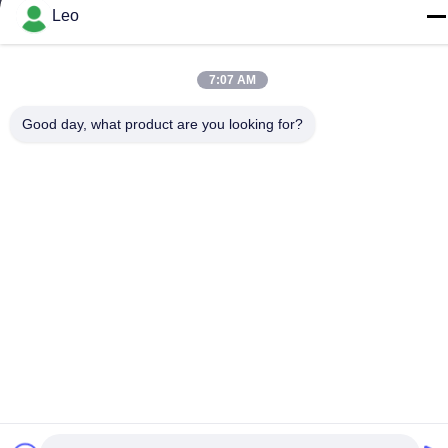
Leo
86--18483668520
7:07 AM
Good day, what product are you looking for?
Polityka prywatności
|
Sitemap
Chiny Dobra jakość Frez rotacyjny z węglików spiekanych
Sprzedawca. -2026 JOINT CARBIDE CO., LTD. Wszystkie prawa
zastrzeżone.