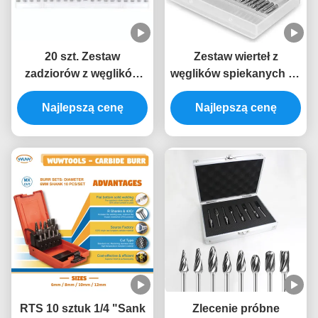
20 szt. Zestaw
Zestaw wierteł z
zadziorów z węglików
węglików spiekanych 20
spiekanych z
szt. - chwyt 0,118 "(3
podwójnym cięciem
Najlepszą cenę
mm), zadziory do cięcia
Najlepszą cenę
0,118 "(3 mm) z
narzędzi obrotowych
chwytem, ​​narzędzia
obrotowe do cięcia
zadziorów
RTS 10 sztuk 1/4 "Sank
Zlecenie próbne