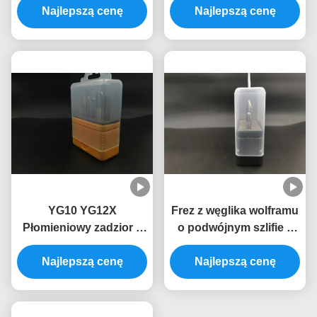
drzewa węglowodorów
Najlepszą cenę
szt. Dostosowane
Najlepszą cenę
obrotowych burrs
YG10 YG12X
Frez z węglika wolframu
Płomieniowy zadzior z
o podwójnym szlifie 3
węglika spiekanego do
mm
Najlepszą cenę
obróbki metalu
Najlepszą cenę