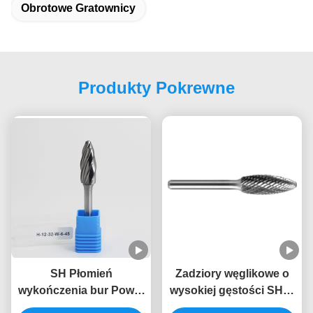
Obrotowe Gratownicy
Produkty Pokrewne
SH Płomień
Zadziory węglikowe o
wykończenia bur Power
wysokiej gęstości SH w
rzeźbiarskie bity dla
kształcie płomienia 500