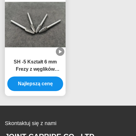
SH -5 Kształt 6 mm
Frezy z węglików
spiekanych / szlifierki
do aluminium w pełnym
Najlepszą cenę
rozmiarze
Skontaktuj się z nami