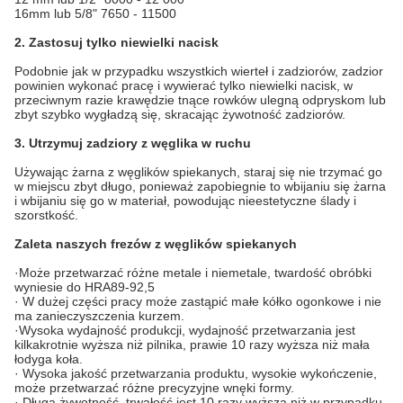
16mm lub 5/8" 7650 - 11500
2. Zastosuj tylko niewielki nacisk
Podobnie jak w przypadku wszystkich wierteł i zadziorów, zadzior
powinien wykonać pracę i wywierać tylko niewielki nacisk, w
przeciwnym razie krawędzie tnące rowków ulegną odpryskom lub
zbyt szybko wygładzą się, skracając żywotność zadziorów.
3. Utrzymuj zadziory z węglika w ruchu
Używając żarna z węglików spiekanych, staraj się nie trzymać go
w miejscu zbyt długo, ponieważ zapobiegnie to wbijaniu się żarna
i wbijaniu się go w materiał, powodując nieestetyczne ślady i
szorstkość.
Zaleta naszych frezów z węglików spiekanych
·Może przetwarzać różne metale i niemetale, twardość obróbki
wyniesie do HRA89-92,5
· W dużej części pracy może zastąpić małe kółko ogonkowe i nie
ma zanieczyszczenia kurzem.
·Wysoka wydajność produkcji, wydajność przetwarzania jest
kilkakrotnie wyższa niż pilnika, prawie 10 razy wyższa niż mała
łodyga koła.
· Wysoka jakość przetwarzania produktu, wysokie wykończenie,
może przetwarzać różne precyzyjne wnęki formy.
· Długa żywotność, trwałość jest 10 razy wyższa niż w przypadku