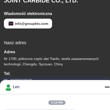
JOINT CARBIDE CO., LTD.
Wiadomość elektroniczna
info@groupkts.com
Nasz adres
Adres
Nr 1700, północna część alei Tianfu, strefa zaawansowanych
technologii, Chengdu, Syczuan, Chiny
Tel.
86--18483668520
Leo
5:16 PM
Polityka prywatności
|
Sitemap